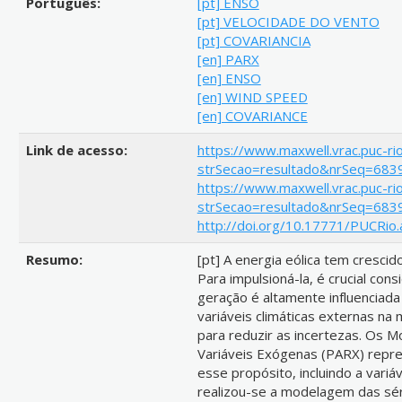
Português:
[pt] ENSO
[pt] VELOCIDADE DO VENTO
[pt] COVARIANCIA
[en] PARX
[en] ENSO
[en] WIND SPEED
[en] COVARIANCE
Link de acesso:
https://www.maxwell.vrac.puc-rio
strSecao=resultado&nrSeq=683
https://www.maxwell.vrac.puc-rio
strSecao=resultado&nrSeq=683
http://doi.org/10.17771/PUCRio
Resumo:
[pt] A energia eólica tem crescid
Para impulsioná-la, é crucial con
geração é altamente influenciada 
variáveis climáticas externas na
para reduzir as incertezas. Os 
Variáveis Exógenas (PARX) repr
esse propósito, incluindo a var
realizou-se a modelagem das sér