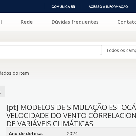
COMUNICA BR
ACESSO À INFORMAÇÃO
IR
l
Rede
Dúvidas frequentes
Contat
PARA
O
CONTEÚDO
ados do item
o
[pt] MODELOS DE SIMULAÇÃO ESTOCÁ
VELOCIDADE DO VENTO CORRELACIO
DE VARIÁVEIS CLIMÁTICAS
Detalhes bibliográficos
Ano de defesa:
2024