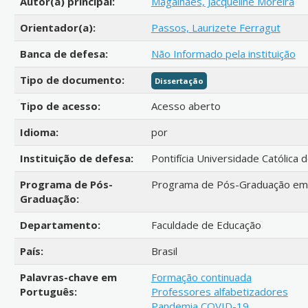
Autor(a) principal:
Magalhães, Jacqueline Moreira
Orientador(a):
Passos, Laurizete Ferragut
Banca de defesa:
Não Informado pela instituição
Tipo de documento:
Dissertação
Tipo de acesso:
Acesso aberto
Idioma:
por
Instituição de defesa:
Pontifícia Universidade Católica 
Programa de Pós-
Programa de Pós-Graduação em
Graduação:
Departamento:
Faculdade de Educação
País:
Brasil
Palavras-chave em
Formação continuada
Português:
Professores alfabetizadores
Pandemia COVID-19