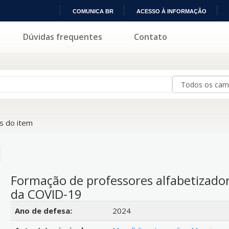
COMUNICA BR
ACESSO À INFORMAÇÃO
IR
Dúvidas frequentes
Contato
PARA
O
CONTEÚDO
 do item
Formação de professores alfabetizad
da COVID-19
Detalhes bibliográficos
Ano de defesa:
2024