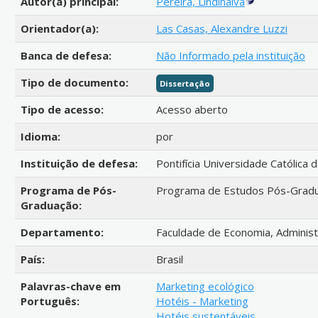
Autor(a) principal:
Pereira, Lindinalva
Orientador(a):
Las Casas, Alexandre Luzzi
Banca de defesa:
Não Informado pela instituição
Tipo de documento:
Dissertação
Tipo de acesso:
Acesso aberto
Idioma:
por
Instituição de defesa:
Pontifícia Universidade Católica 
Programa de Pós-
Programa de Estudos Pós-Gradu
Graduação:
Departamento:
Faculdade de Economia, Administr
País:
Brasil
Palavras-chave em
Marketing ecológico
Português:
Hotéis - Marketing
Hotéis sustentáveis