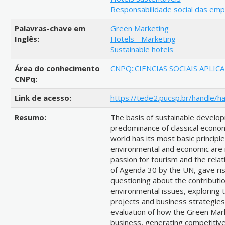
Responsabilidade social das em
Palavras-chave em
Green Marketing
Inglês:
Hotels - Marketing
Sustainable hotels
Área do conhecimento
CNPQ::CIENCIAS SOCIAIS APLIC
CNPq:
Link de acesso:
https://tede2.pucsp.br/handle/h
Resumo:
The basis of sustainable develo
predominance of classical econom
world has its most basic principl
environmental and economic are in
passion for tourism and the relat
of Agenda 30 by the UN, gave ri
questioning about the contribution
environmental issues, exploring th
projects and business strategies.
evaluation of how the Green Mark
business, generating competitive 