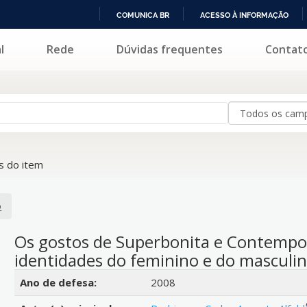
COMUNICA BR
ACESSO À INFORMAÇÃO
IR
l
Rede
Dúvidas frequentes
Contat
PARA
O
CONTEÚDO
 do item
o
Os gostos de Superbonita e Contemp
identidades do feminino e do masculino
Detalhes bibliográficos
Ano de defesa:
2008