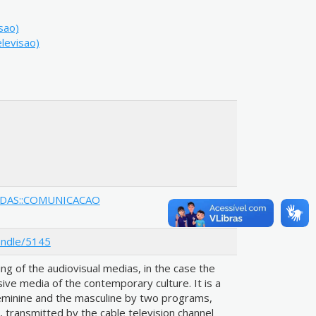
sao)
levisao)
CADAS::COMUNICACAO
andle/5145
ing of the audiovisual medias, in the case the
ive media of the contemporary culture. It is a
feminine and the masculine by two programs,
transmitted by the cable television channel