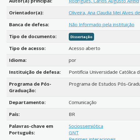
Autor(a) principal:
Rodrigues, Carlos Augusto Alfeld
Orientador(a):
Oliveira, Ana Claudia Mei Alves d
Banca de defesa:
Não Informado pela instituição
Tipo de documento:
Dissertação
Tipo de acesso:
Acesso aberto
Idioma:
por
Instituição de defesa:
Pontifícia Universidade Católica 
Programa de Pós-
Programa de Estudos Pós-Gradu
Graduação:
Departamento:
Comunicação
País:
BR
Palavras-chave em
Sociossemiótica
Português:
GNT
Regimes interacionais