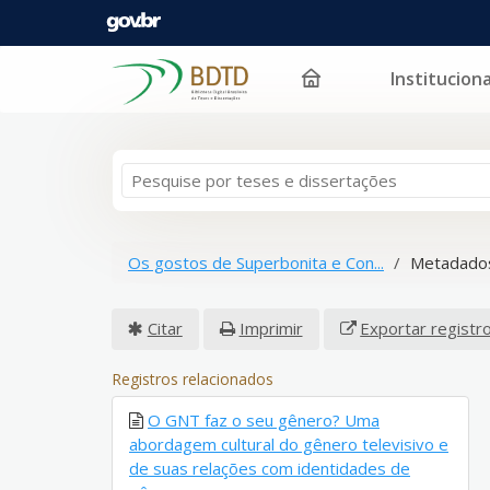
Instituciona
Pular para o conteúdo
Os gostos de Superbonita e Con...
Metadados
Citar
Imprimir
Exportar registr
Registros relacionados
O GNT faz o seu gênero? Uma
abordagem cultural do gênero televisivo e
de suas relações com identidades de