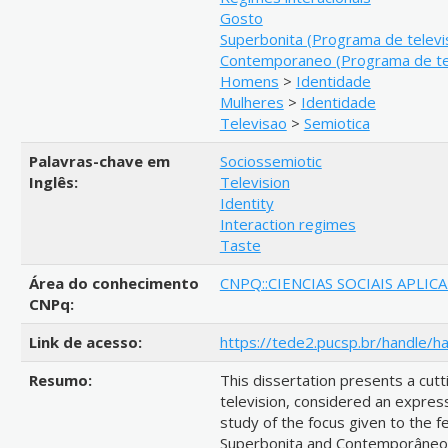
Gosto
Superbonita (Programa de televi
Contemporaneo (Programa de te
Homens
>
Identidade
Mulheres
>
Identidade
Televisao
>
Semiotica
Palavras-chave em
Sociossemiotic
Inglês:
Television
Identity
Interaction regimes
Taste
Área do conhecimento
CNPQ::CIENCIAS SOCIAIS APLI
CNPq:
Link de acesso:
https://tede2.pucsp.br/handle/h
Resumo:
This dissertation presents a cutt
television, considered an express
study of the focus given to the 
Superbonita and Contemporâneo, 