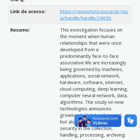
Link de acesso:
https://repositorio.pucsp.br/jsp
ui/handle/handle/24656
Resumo:
This investigation focuses on
the moment when human
relationships that were once
developed from a
predominantly face-to-face
associative life are increasingly
being governed by machines,
applications, social network,
hardware, software, internet,
cloud computing, deep learning,
computer neural network, data,
algorithms. The study on new
technologies announces
growing digital development,
but also concerns about
security in the collection,
handling, processing, archiving