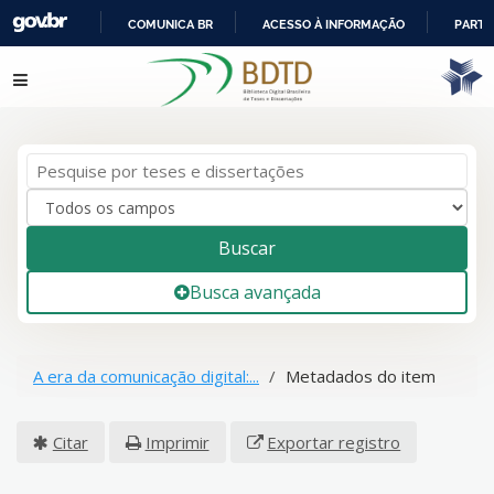
COMUNICA BR
ACESSO À INFORMAÇÃO
PARTI
IR
Pular para o conteúdo
PARA
O
CONTEÚDO
Buscar
Busca avançada
A era da comunicação digital:...
Metadados do item
Citar
Imprimir
Exportar registro