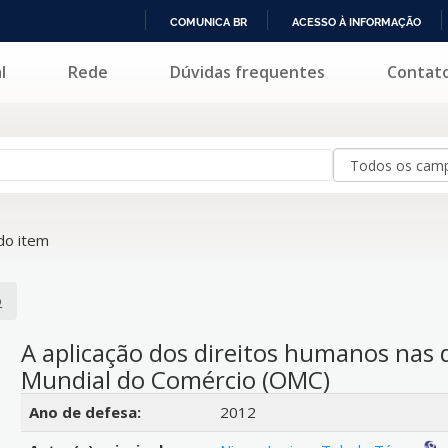
COMUNICA BR
ACESSO À INFORMAÇÃO
IR
l
Rede
Dúvidas frequentes
Contat
PARA
O
CONTEÚDO
do item
o
A aplicação dos direitos humanos nas 
Mundial do Comércio (OMC)
Detalhes bibliográficos
Ano de defesa:
2012