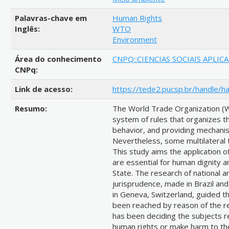
Palavras-chave em
Human Rights
Inglês:
WTO
Environment
Área do conhecimento
CNPQ::CIENCIAS SOCIAIS APLIC
CNPq:
Link de acesso:
https://tede2.pucsp.br/handle/h
Resumo:
The World Trade Organization (WT
system of rules that organizes th
behavior, and providing mechanis
Nevertheless, some multilateral 
This study aims the application o
are essential for human dignity 
State. The research of national an
jurisprudence, made in Brazil and
in Geneva, Switzerland, guided t
been reached by reason of the r
has been deciding the subjects r
human rights or make harm to the 