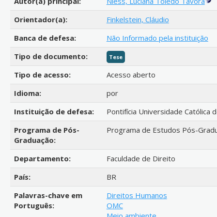
Autor(a) principal:
Niess, Luciana Toledo Távora
Orientador(a):
Finkelstein, Cláudio
Banca de defesa:
Não Informado pela instituição
Tipo de documento:
Tese
Tipo de acesso:
Acesso aberto
Idioma:
por
Instituição de defesa:
Pontifícia Universidade Católica 
Programa de Pós-
Programa de Estudos Pós-Gradu
Graduação:
Departamento:
Faculdade de Direito
País:
BR
Palavras-chave em
Direitos Humanos
Português:
OMC
Meio ambiente