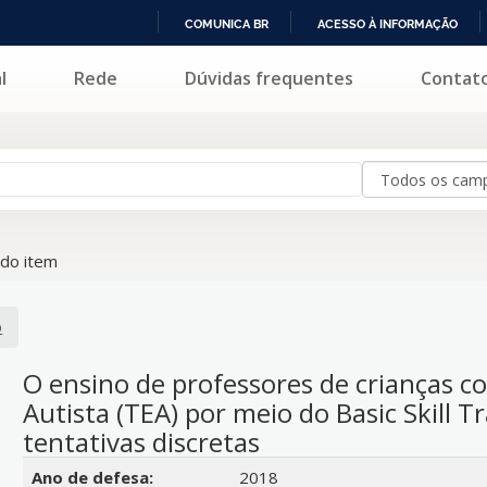
COMUNICA BR
ACESSO À INFORMAÇÃO
IR
l
Rede
Dúvidas frequentes
Contat
PARA
O
CONTEÚDO
do item
o
O ensino de professores de crianças 
Autista (TEA) por meio do Basic Skill T
tentativas discretas
Detalhes bibliográficos
Ano de defesa:
2018