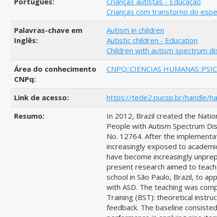
Português:
Crianças autistas - Educação
Crianças com transtorno do espe
Palavras-chave em
Autism in children
Inglês:
Autistic children - Education
Children with autism spectrum d
Área do conhecimento
CNPQ::CIENCIAS HUMANAS::PSI
CNPq:
Link de acesso:
https://tede2.pucsp.br/handle/h
Resumo:
In 2012, Brazil created the Nation
People with Autism Spectrum Diso
No. 12764. After the implementat
increasingly exposed to academic
have become increasingly unprepar
present research aimed to teach 
school in São Paulo, Brazil, to app
with ASD. The teaching was comp
Training (BST): theoretical instru
feedback. The baseline consisted 