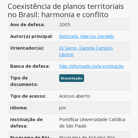
Coexistência de planos territoriais
no Brasil: harmonia e conflito
Detalhes bibliográficos
Ano de defesa:
2005
Autor(a) principal:
Batistela, Marcos Geraldo
Orientador(a):
Di Sarno, Daniela Campos
Libório
Banca de defesa:
Não Informado pela instituição
Tipo de
Dissertação
documento:
Tipo de acesso:
Acesso aberto
Idioma:
por
Instituição de
Pontifícia Universidade Católica
defesa:
de São Paulo
Programa de Pós-
Programa de Estudos Pós-