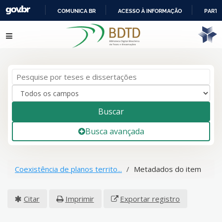
COMUNICA BR
ACESSO À INFORMAÇÃO
PARTI
IR
Pular para o conteúdo
PARA
O
CONTEÚDO
Buscar
Busca avançada
Coexistência de planos territo...
Metadados do item
Citar
Imprimir
Exportar registro