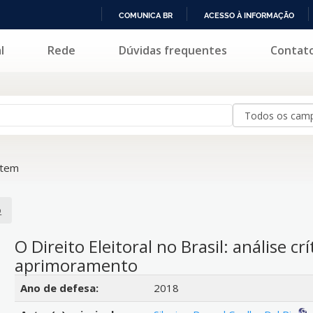
COMUNICA BR
ACESSO À INFORMAÇÃO
IR
l
Rede
Dúvidas frequentes
Contat
PARA
O
CONTEÚDO
item
o
O Direito Eleitoral no Brasil: análise cr
aprimoramento
Detalhes bibliográficos
Ano de defesa:
2018