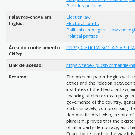
Partidos políticos
Palavras-chave em
Election law
Inglês:
Electoral courts
Political campaigns - Law and legi
Political parties
Área do conhecimento
CNPQ::CIENCIAS SOCIAIS APLIC
CNPq:
Link de acesso:
https://tede2.pucsp.br/handle/h
Resumo:
The present paper begins with th
ethics and the relation between t
institutes of the Electoral Law,
financing of electoral campaign in
governance of the country, gener
and, ultimately, compromising the
democratic ideal. Also, in spite of
pluralism, proves that the existe
of intra-party democracy, as it 
Court, for its part, in the way it 