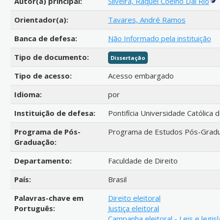
Autor(a) principal:
Silveira, Raquel Coelho Dal Rio
Orientador(a):
Tavares, André Ramos
Banca de defesa:
Não Informado pela instituição
Tipo de documento:
Dissertação
Tipo de acesso:
Acesso embargado
Idioma:
por
Instituição de defesa:
Pontifícia Universidade Católica 
Programa de Pós-
Programa de Estudos Pós-Gradu
Graduação:
Departamento:
Faculdade de Direito
País:
Brasil
Palavras-chave em
Direito eleitoral
Português:
Justiça eleitoral
Campanha eleitoral - Leis e legis