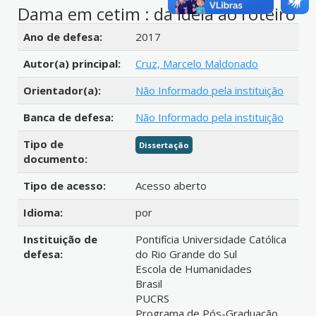
Dama em cetim : da ideia ao roteiro
Detalhes bibliográficos
Ano de defesa:
2017
Autor(a) principal:
Cruz, Marcelo Maldonado
Orientador(a):
Não Informado pela instituição
Banca de defesa:
Não Informado pela instituição
Tipo de
Dissertação
documento:
Tipo de acesso:
Acesso aberto
Idioma:
por
Instituição de
Pontifícia Universidade Católica
defesa:
do Rio Grande do Sul
Escola de Humanidades
Brasil
PUCRS
Programa de Pós-Graduação