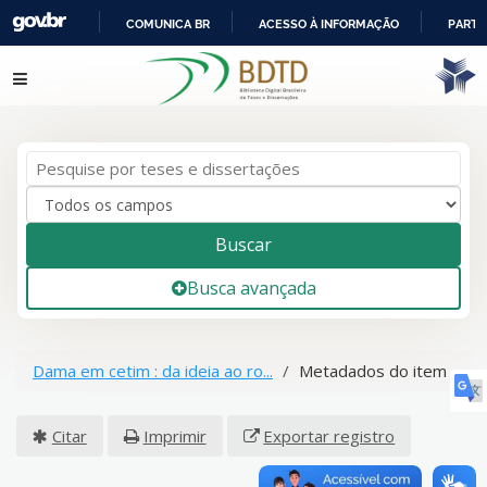
COMUNICA BR
ACESSO À INFORMAÇÃO
PARTI
IR
Pular para o conteúdo
PARA
O
CONTEÚDO
Buscar
Busca avançada
Dama em cetim : da ideia ao ro...
Metadados do item
Citar
Imprimir
Exportar registro