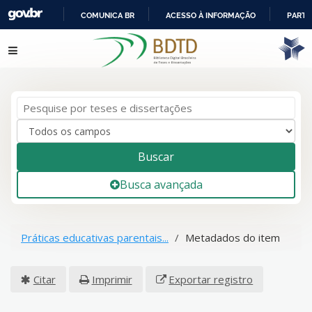
COMUNICA BR
ACESSO À INFORMAÇÃO
PARTI
IR
Pular para o conteúdo
PARA
O
CONTEÚDO
Buscar
Busca avançada
Práticas educativas parentais...
Metadados do item
Citar
Imprimir
Exportar registro