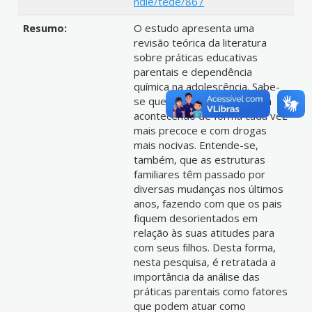
ndle/tede/867
Resumo:
O estudo apresenta uma
revisão teórica da literatura
sobre práticas educativas
parentais e dependência
química na adolescência. Sabe-
se que o uso de drogas vem
acontecendo de forma cada vez
mais precoce e com drogas
mais nocivas. Entende-se,
também, que as estruturas
familiares têm passado por
diversas mudanças nos últimos
anos, fazendo com que os pais
fiquem desorientados em
relação às suas atitudes para
com seus filhos. Desta forma,
nesta pesquisa, é retratada a
importância da análise das
práticas parentais como fatores
que podem atuar como