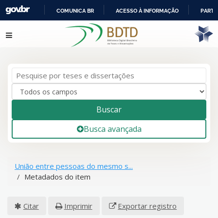
COMUNICA BR
ACESSO À INFORMAÇÃO
PARTI
IR
Pular para o conteúdo
PARA
O
CONTEÚDO
Buscar
Busca avançada
União entre pessoas do mesmo s...
Metadados do item
Citar
Imprimir
Exportar registro