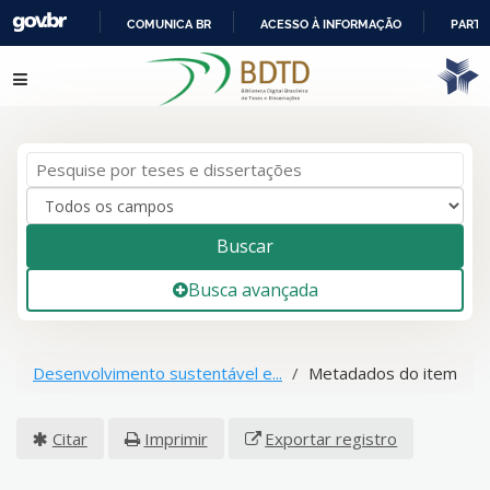
COMUNICA BR
ACESSO À INFORMAÇÃO
PARTI
IR
Pular para o conteúdo
PARA
O
CONTEÚDO
Buscar
Busca avançada
Desenvolvimento sustentável e...
Metadados do item
Citar
Imprimir
Exportar registro