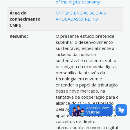
of the digital economy
Área do
CNPQ::CIENCIAS SOCIAIS
conhecimento
APLICADAS::DIREITO
CNPq:
Resumo:
O presente estudo pretende
sublinhar o desenvolvimento
sustentável, especialmente a
inclusão da indústria
sustentável e resiliente, sob o
paradigma da economia digital,
personificada através da
tecnologia em nuvem e
entender o papel da tributação
desse novo mercado, na
tentativa de cooperação para o
alcance do ODS 9, estipulado
pela Agenda 2030. Para tanto,
após estabelecer contextos e
conceitos de direito
internacional e economia digital