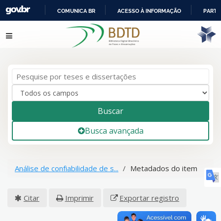
COMUNICA BR
ACESSO À INFORMAÇÃO
PARTI
IR
Pular para o conteúdo
PARA
O
CONTEÚDO
Buscar
Busca avançada
Análise de confiabilidade de s...
Metadados do item
Citar
Imprimir
Exportar registro