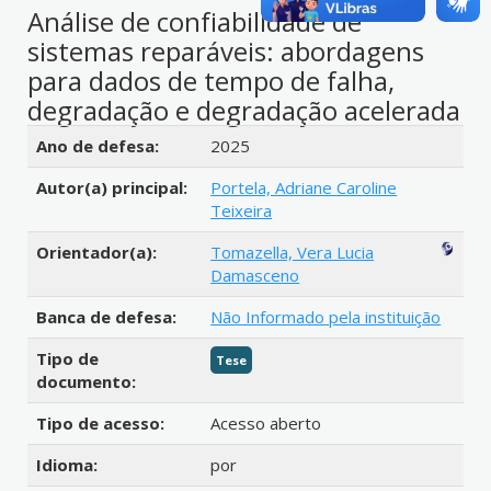
Análise de confiabilidade de
sistemas reparáveis: abordagens
para dados de tempo de falha,
degradação e degradação acelerada
Detalhes bibliográficos
Ano de defesa:
2025
Autor(a) principal:
Portela, Adriane Caroline
Teixeira
Orientador(a):
Tomazella, Vera Lucia
Damasceno
Banca de defesa:
Não Informado pela instituição
Tipo de
Tese
documento:
Tipo de acesso:
Acesso aberto
Idioma:
por