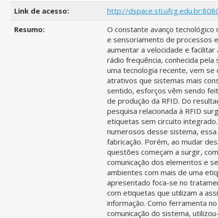
Link de acesso:
http://dspace.sti.ufcg.edu.br:808
Resumo:
O constante avanço tecnológico 
e sensoriamento de processos e
aumentar a velocidade e facilitar
rádio frequência, conhecida pela 
uma tecnologia recente, vem se 
atrativos que sistemas mais co
sentido, esforços vêm sendo fei
de produção da RFID. Do result
pesquisa relacionada à RFID sur
etiquetas sem circuito integrad
numerosos desse sistema, essa r
fabricação. Porém, ao mudar dess
questões começam a surgir, com a
comunicação dos elementos e seu
ambientes com mais de uma etiqu
apresentado foca-se no tratamen
com etiquetas que utilizam a ass
informação. Como ferramenta no
comunicação do sistema, utilizou