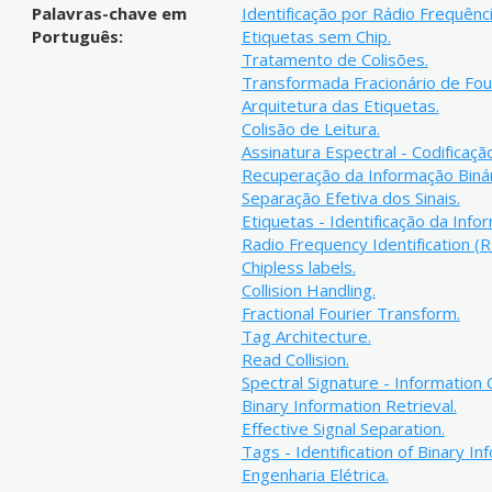
Palavras-chave em
Identificação por Rádio Frequênci
Português:
Etiquetas sem Chip.
Tratamento de Colisões.
Transformada Fracionário de Four
Arquitetura das Etiquetas.
Colisão de Leitura.
Assinatura Espectral - Codificaçã
Recuperação da Informação Binár
Separação Efetiva dos Sinais.
Etiquetas - Identificação da Info
Radio Frequency Identification (R
Chipless labels.
Collision Handling.
Fractional Fourier Transform.
Tag Architecture.
Read Collision.
Spectral Signature - Information 
Binary Information Retrieval.
Effective Signal Separation.
Tags - Identification of Binary In
Engenharia Elétrica.