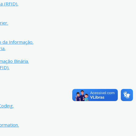
a (RFID).
ier.
o da Informação.
ia.
rmação Binária.
FID).
Coding.
formation.