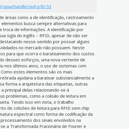
0/jspui/handle/riufcg/8153
de áreas como a de identificação, rastreamento
 elementos busca sempre alternativas para
 a troca de informações. A identificação por
sua sigla do inglês – RFID, apesar de não ser
destacando nesse sentido por possuir alguns
nsolidados no mercado não possuem. Neste
tos para que ocorra o barateamento dos custos
ado desses esforços, uma nova vertente de
giu nos últimos anos, o uso de sistemas com
o. Como estes elementos são os mais
etirada ajudaria a baratear substancialmente a
a forma a arquitetura das etiquetas, outras
 principal delas relacionando-se à
s problemas, como a colisão de leitura em
eta. Tendo isso em vista, o trabalho
to de colisões de leitura para RFID sem chip
inatura espectral como forma de codificação da
 processamento dos sinais envolvidos na
-se a Transformada Fracionária de Fourier e