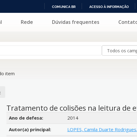
COMUNICA BR
ACESSO À INFORMAÇÃO
IR
l
Rede
Dúvidas frequentes
Contat
PARA
O
CONTEÚDO
o item
o
Tratamento de colisões na leitura de e
Detalhes bibliográficos
Ano de defesa:
2014
Autor(a) principal:
LOPES, Camila Duarte Rodrigues