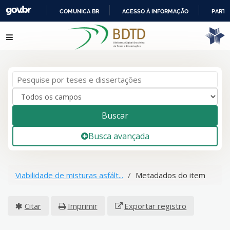
COMUNICA BR
ACESSO À INFORMAÇÃO
PARTI
IR
Pular para o conteúdo
PARA
O
CONTEÚDO
Buscar
Busca avançada
Viabilidade de misturas asfált...
Metadados do item
Citar
Imprimir
Exportar registro