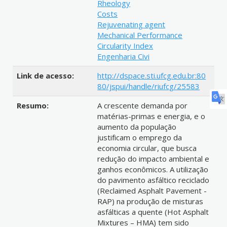
Rheology
Costs
Rejuvenating agent
Mechanical Performance
Circularity Index
Engenharia Civi
Link de acesso:
http://dspace.sti.ufcg.edu.br:80
80/jspui/handle/riufcg/25583
Resumo:
A crescente demanda por
matérias-primas e energia, e o
aumento da população
justificam o emprego da
economia circular, que busca
redução do impacto ambiental e
ganhos econômicos. A utilização
do pavimento asfáltico reciclado
(Reclaimed Asphalt Pavement -
RAP) na produção de misturas
asfálticas a quente (Hot Asphalt
Mixtures – HMA) tem sido