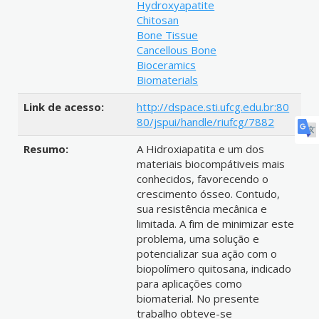
Hydroxyapatite
Chitosan
Bone Tissue
Cancellous Bone
Bioceramics
Biomaterials
Link de acesso:
http://dspace.sti.ufcg.edu.br:80
80/jspui/handle/riufcg/7882
Resumo:
A Hidroxiapatita e um dos
materiais biocompátiveis mais
conhecidos, favorecendo o
crescimento ósseo. Contudo,
sua resistência mecânica e
limitada. A fim de minimizar este
problema, uma solução e
potencializar sua ação com o
biopolímero quitosana, indicado
para aplicações como
biomaterial. No presente
trabalho obteve-se