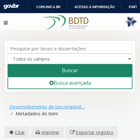
COMUNICA BR
ACESSO À INFORMAÇÃO
PARTI
IR
Pular para o conteúdo
PARA
O
CONTEÚDO
Buscar
Busca avançada
Desenvolvimento de biocompósit...
Metadados do item
Citar
Imprimir
Exportar registro