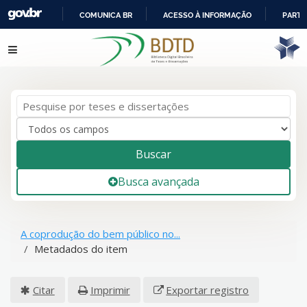
COMUNICA BR
ACESSO À INFORMAÇÃO
PARTI
IR
Pular para o conteúdo
PARA
O
CONTEÚDO
Buscar
Busca avançada
A coprodução do bem público no...
Metadados do item
Citar
Imprimir
Exportar registro