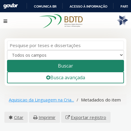
COMUNICA BR
ACESSO À INFORMAÇÃO
PARTI
IR
Pular para o conteúdo
PARA
O
CONTEÚDO
Buscar
Busca avançada
Aquisicao da Linguagem na Cria...
Metadados do item
Citar
Imprimir
Exportar registro