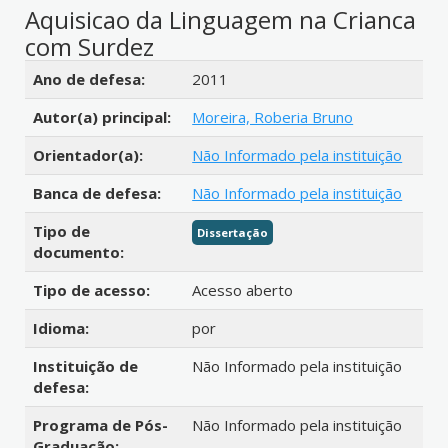
Aquisicao da Linguagem na Crianca
com Surdez
Detalhes bibliográficos
Ano de defesa:
2011
Autor(a) principal:
Moreira, Roberia Bruno
Orientador(a):
Não Informado pela instituição
Banca de defesa:
Não Informado pela instituição
Tipo de
Dissertação
documento:
Tipo de acesso:
Acesso aberto
Idioma:
por
Instituição de
Não Informado pela instituição
defesa:
Programa de Pós-
Não Informado pela instituição
Graduação: