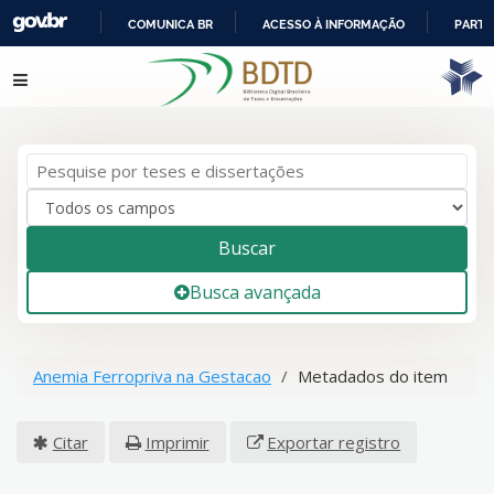
COMUNICA BR
ACESSO À INFORMAÇÃO
PARTI
IR
Pular para o conteúdo
PARA
O
CONTEÚDO
Buscar
Busca avançada
Anemia Ferropriva na Gestacao
Metadados do item
Citar
Imprimir
Exportar registro