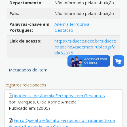
Departamento:
Não Informado pela instituição
País:
Não Informado pela instituição
Palavras-chave em
Anemia ferropriva
Português:
Gestacao
Link de acesso:
https://siduece.uece.br/siduece
/trabalhoAcademicoPublico.jsf?
id=52875
Metadados do item
Registros relacionados
Incidencia de Anemia Ferropriva em Gestantes
por: Marques, Clicia Karine Almeida
Publicado em: (2005)
Ferro Quelato e Sulfato Ferrosos no Tratamento da
Anemia Ferropriva em Crianças