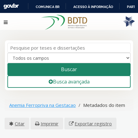
COMUNICA BR
ACESSO À INFORMAÇÃO
PARTI
IR
Pular para o conteúdo
PARA
O
CONTEÚDO
Buscar
Busca avançada
Anemia Ferropriva na Gestacao
Metadados do item
Citar
Imprimir
Exportar registro