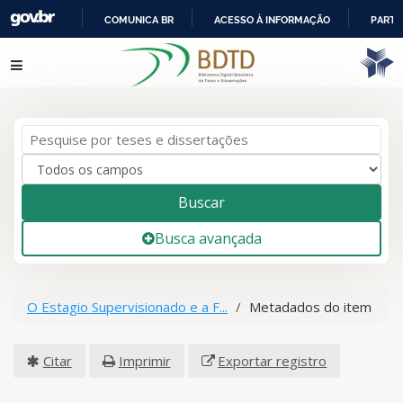
COMUNICA BR
ACESSO À INFORMAÇÃO
PARTI
IR
Pular para o conteúdo
PARA
O
CONTEÚDO
Buscar
Busca avançada
O Estagio Supervisionado e a F...
Metadados do item
Citar
Imprimir
Exportar registro