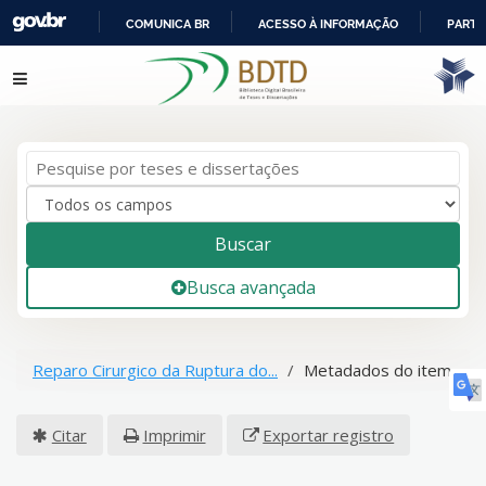
COMUNICA BR
ACESSO À INFORMAÇÃO
PARTI
IR
Pular para o conteúdo
PARA
O
CONTEÚDO
Buscar
Busca avançada
Reparo Cirurgico da Ruptura do...
Metadados do item
Citar
Imprimir
Exportar registro