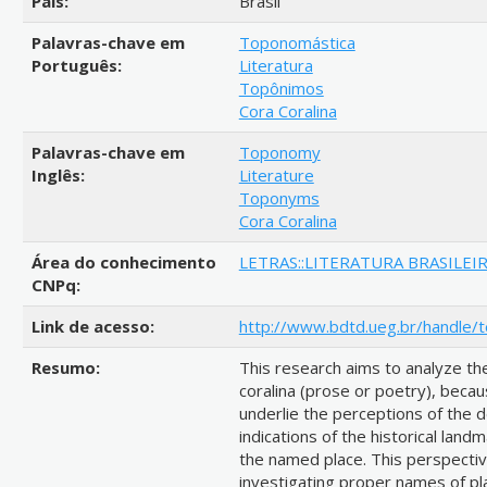
País:
Brasil
Palavras-chave em
Toponomástica
Português:
Literatura
Topônimos
Cora Coralina
Palavras-chave em
Toponomy
Inglês:
Literature
Toponyms
Cora Coralina
Área do conhecimento
LETRAS::LITERATURA BRASILEI
CNPq:
Link de acesso:
http://www.bdtd.ueg.br/handle/
Resumo:
This research aims to analyze th
coralina (prose or poetry), becau
underlie the perceptions of the 
indications of the historical land
the named place. This perspectiv
investigating proper names of pl