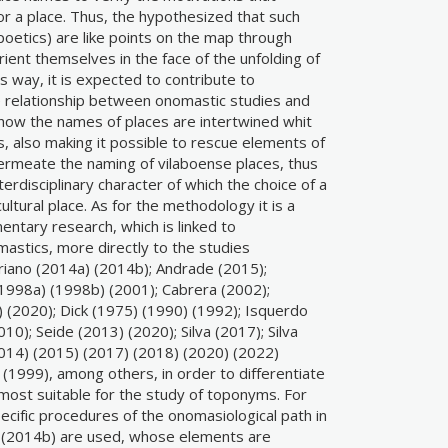
r a place. Thus, the hypothesized that such
poetics) are like points on the map through
ient themselves in the face of the unfolding of
is way, it is expected to contribute to
e relationship between onomastic studies and
how the names of places are intertwined whit
, also making it possible to rescue elements of
 permeate the naming of vilaboense places, thus
erdisciplinary character of which the choice of a
ltural place. As for the methodology it is a
entary research, which is linked to
astics, more directly to the studies
iano (2014a) (2014b); Andrade (2015);
1998a) (1998b) (2001); Cabrera (2002);
) (2020); Dick (1975) (1990) (1992); Isquerdo
10); Seide (2013) (2020); Silva (2017); Silva
2014) (2015) (2017) (2018) (2020) (2022)
(1999), among others, in order to differentiate
most suitable for the study of toponyms. For
pecific procedures of the onomasiological path in
a) (2014b) are used, whose elements are