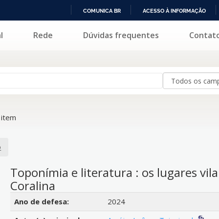
COMUNICA BR
ACESSO À INFORMAÇÃO
IR
l
Rede
Dúvidas frequentes
Contat
PARA
O
CONTEÚDO
 item
o
Toponímia e literatura : os lugares vi
Coralina
Detalhes bibliográficos
Ano de defesa:
2024