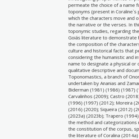
permeate the choice of a name fo
toponyms (present in Coraline`s 
which the characters move and or
the narrative or the verses. In th
toponymic studies, regarding th
Goiás literature to demonstrate 
the composition of the characters
culture and historical facts that
considering the humanistic and int
name to designate a physical or cu
qualitative descriptive and docum
Toponomastics, a branch of Onom
undertaken by Ananias and Zamar
Biderman (1981) (1986) (1987) (
Carvalinhos (2009); Castro (2018
(1996) (1997) (2012); Moreira (20
(2016) (2020); Siqueira (2012) (
(2023a) (2023b); Trapero (1994) 
the method and categorizations 
the constitution of the corpus, s
the literature of Coralina (2014