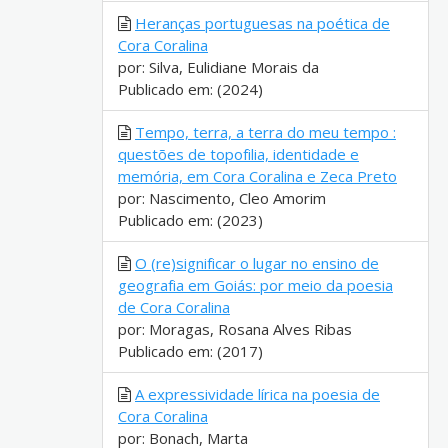
Heranças portuguesas na poética de
Cora Coralina
por: Silva, Eulidiane Morais da
Publicado em: (2024)
Tempo, terra, a terra do meu tempo :
questões de topofilia, identidade e
memória, em Cora Coralina e Zeca Preto
por: Nascimento, Cleo Amorim
Publicado em: (2023)
O (re)significar o lugar no ensino de
geografia em Goiás: por meio da poesia
de Cora Coralina
por: Moragas, Rosana Alves Ribas
Publicado em: (2017)
A expressividade lírica na poesia de
Cora Coralina
por: Bonach, Marta