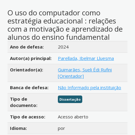
O uso do computador como
estratégia educacional : relações
com a motivação e aprendizado de
alunos do ensino fundamental
Detalhes bibliográficos
Ano de defesa:
2024
Autor(a) principal:
Parellada, Ibelmar Lluesma
Orientador(a):
Guimarães, Sueli Édi Rufini
[Orientador]
Banca de defesa:
Não Informado pela instituição
Tipo de
Dissertação
documento:
Tipo de acesso:
Acesso aberto
Idioma:
por