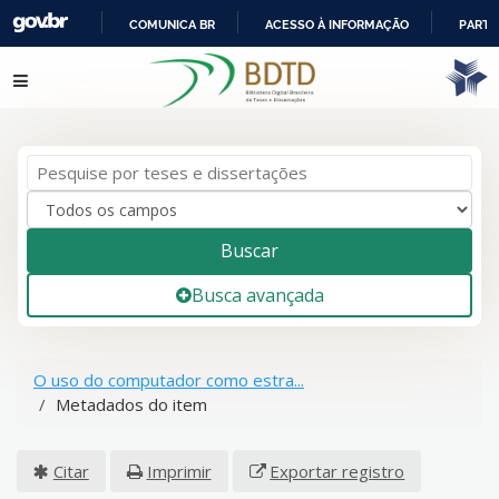
COMUNICA BR
ACESSO À INFORMAÇÃO
PARTI
IR
Pular para o conteúdo
PARA
O
CONTEÚDO
Buscar
Busca avançada
O uso do computador como estra...
Metadados do item
Citar
Imprimir
Exportar registro