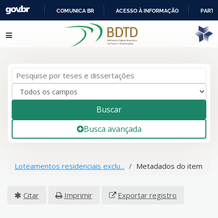
COMUNICA BR
ACESSO À INFORMAÇÃO
PARTI
IR
Pular para o conteúdo
PARA
O
CONTEÚDO
Buscar
Busca avançada
Loteamentos residenciais exclu...
Metadados do item
Citar
Imprimir
Exportar registro