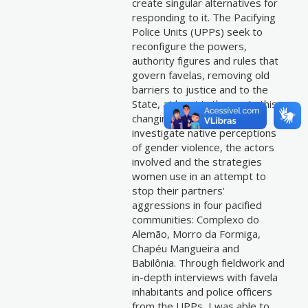
create singular alternatives for
responding to it. The Pacifying
Police Units (UPPs) seek to
reconfigure the powers,
authority figures and rules that
govern favelas, removing old
barriers to justice and to the
State, at least in theory. In this
changing setting, I seek to
investigate native perceptions
of gender violence, the actors
involved and the strategies
women use in an attempt to
stop their partners'
aggressions in four pacified
communities: Complexo do
Alemão, Morro da Formiga,
Chapéu Mangueira and
Babilônia. Through fieldwork and
in-depth interviews with favela
inhabitants and police officers
from the UPPs, I was able to