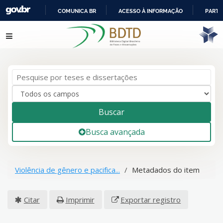
COMUNICA BR
ACESSO À INFORMAÇÃO
PARTI
IR
Pular para o conteúdo
PARA
O
CONTEÚDO
Buscar
Busca avançada
Violência de gênero e pacifica...
Metadados do item
Citar
Imprimir
Exportar registro