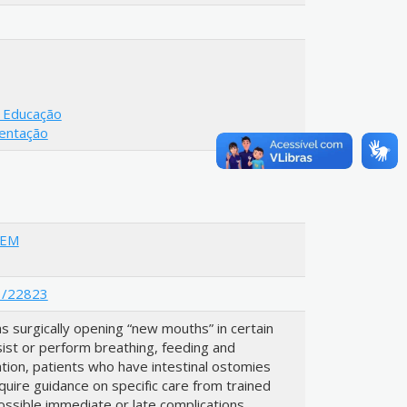
 Educação
mentação
GEM
/1/22823
s surgically opening “new mouths” in certain
sist or perform breathing, feeding and
ration, patients who have intestinal ostomies
quire guidance on specific care from trained
ossible immediate or late complications.