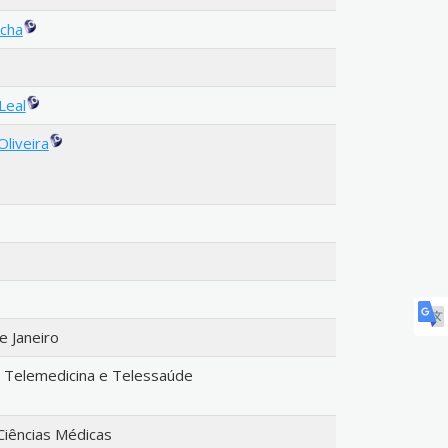
cha
Leal
liveira
e Janeiro
Telemedicina e Telessaúde
Ciências Médicas