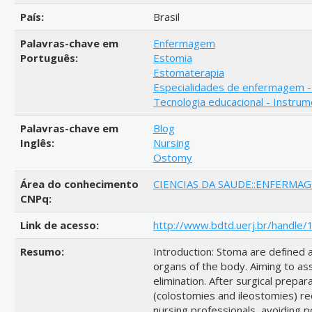
País:
Brasil
Palavras-chave em
Enfermagem
Português:
Estomia
Estomaterapia
Especialidades de enfermagem -
Tecnologia educacional - Instru
Palavras-chave em
Blog
Inglês:
Nursing
Ostomy
Área do conhecimento
CIENCIAS DA SAUDE::ENFERMA
CNPq:
Link de acesso:
http://www.bdtd.uerj.br/handle
Resumo:
Introduction: Stoma are defined a
organs of the body. Aiming to as
elimination. After surgical prepa
(colostomies and ileostomies) re
nursing professionals, avoiding p