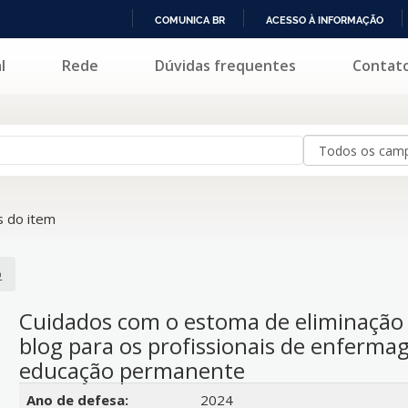
COMUNICA BR
ACESSO À INFORMAÇÃO
IR
l
Rede
Dúvidas frequentes
Contat
PARA
O
CONTEÚDO
 do item
o
Cuidados com o estoma de eliminação 
blog para os profissionais de enferm
educação permanente
Detalhes bibliográficos
Ano de defesa:
2024