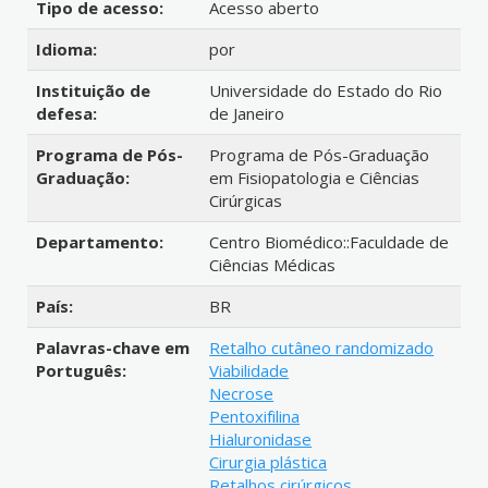
Tipo de acesso:
Acesso aberto
Idioma:
por
Instituição de
Universidade do Estado do Rio
defesa:
de Janeiro
Programa de Pós-
Programa de Pós-Graduação
Graduação:
em Fisiopatologia e Ciências
Cirúrgicas
Departamento:
Centro Biomédico::Faculdade de
Ciências Médicas
País:
BR
Palavras-chave em
Retalho cutâneo randomizado
Português:
Viabilidade
Necrose
Pentoxifilina
Hialuronidase
Cirurgia plástica
Retalhos cirúrgicos