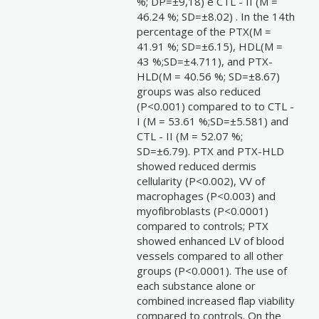
%; DP=±9,18) e CTL - II (M =
46.24 %; SD=±8.02) . In the 14th
percentage of the PTX(M =
41.91 %; SD=±6.15), HDL(M =
43 %;SD=±4.711), and PTX-
HLD(M = 40.56 %; SD=±8.67)
groups was also reduced
(P<0.001) compared to to CTL -
I (M = 53.61 %;SD=±5.581) and
CTL - II (M = 52.07 %;
SD=±6.79). PTX and PTX-HLD
showed reduced dermis
cellularity (P<0.002), VV of
macrophages (P<0.003) and
myofibroblasts (P<0.0001)
compared to controls; PTX
showed enhanced LV of blood
vessels compared to all other
groups (P<0.0001). The use of
each substance alone or
combined increased flap viability
compared to controls. On the