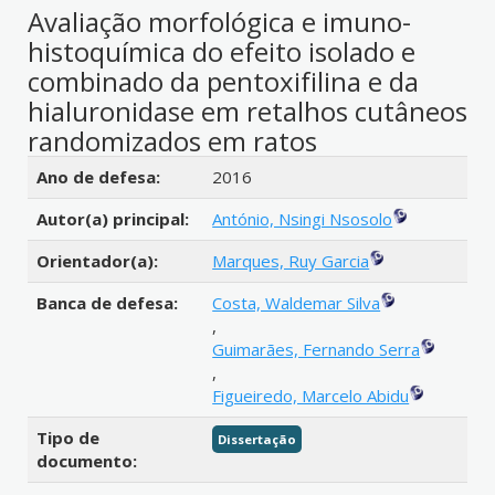
Avaliação morfológica e imuno-
histoquímica do efeito isolado e
combinado da pentoxifilina e da
hialuronidase em retalhos cutâneos
randomizados em ratos
Detalhes bibliográficos
Ano de defesa:
2016
Autor(a) principal:
António, Nsingi Nsosolo
Orientador(a):
Marques, Ruy Garcia
Banca de defesa:
Costa, Waldemar Silva
,
Guimarães, Fernando Serra
,
Figueiredo, Marcelo Abidu
Tipo de
Dissertação
documento: