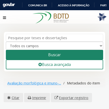
COMUNICA BR
ACESSO À INFORMAÇÃO
PARTI
IR
Pular para o conteúdo
PARA
O
CONTEÚDO
Buscar
Busca avançada
Avaliação morfológica e imuno-...
Metadados do item
Citar
Imprimir
Exportar registro