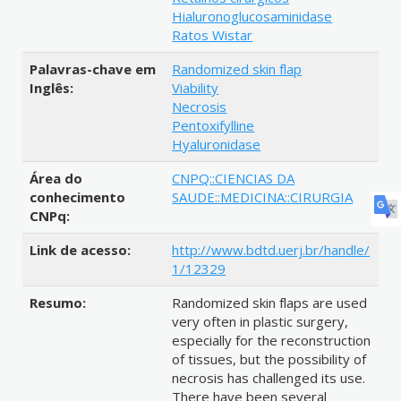
Hialuronoglucosaminidase
Ratos Wistar
Palavras-chave em
Randomized skin flap
Inglês:
Viability
Necrosis
Pentoxifylline
Hyaluronidase
Área do
CNPQ::CIENCIAS DA
conhecimento
SAUDE::MEDICINA::CIRURGIA
CNPq:
Link de acesso:
http://www.bdtd.uerj.br/handle/
1/12329
Resumo:
Randomized skin flaps are used
very often in plastic surgery,
especially for the reconstruction
of tissues, but the possibility of
necrosis has challenged its use.
There have been several