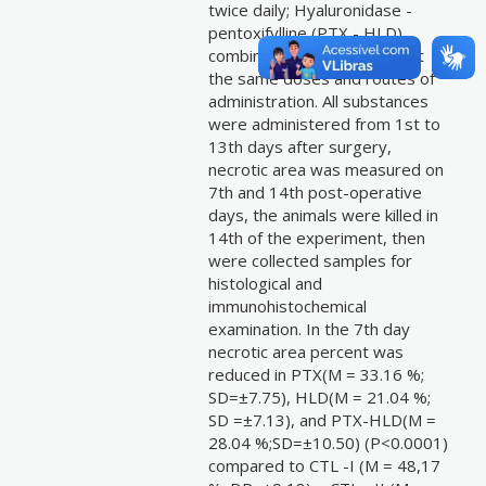
twice daily; Hyaluronidase -
pentoxifylline (PTX - HLD)
combination of both drugs at
the same doses and routes of
administration. All substances
were administered from 1st to
13th days after surgery,
necrotic area was measured on
7th and 14th post-operative
days, the animals were killed in
14th of the experiment, then
were collected samples for
histological and
immunohistochemical
examination. In the 7th day
necrotic area percent was
reduced in PTX(M = 33.16 %;
SD=±7.75), HLD(M = 21.04 %;
SD =±7.13), and PTX-HLD(M =
28.04 %;SD=±10.50) (P<0.0001)
compared to CTL -I (M = 48,17