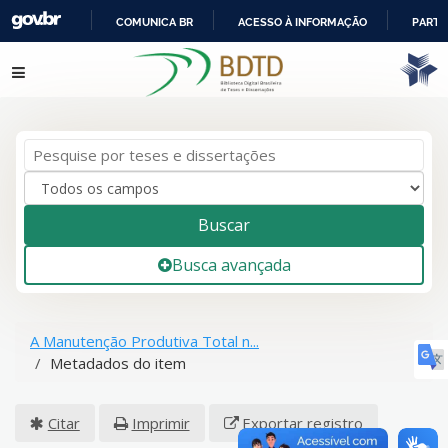
COMUNICA BR
ACESSO À INFORMAÇÃO
PARTI
IR
Pular para o conteúdo
PARA
O
CONTEÚDO
Buscar
Busca avançada
A Manutenção Produtiva Total n...
Metadados do item
Citar
Imprimir
Exportar registro