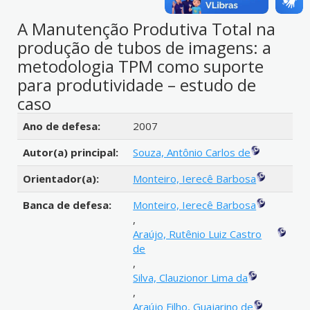
A Manutenção Produtiva Total na
produção de tubos de imagens: a
metodologia TPM como suporte
para produtividade – estudo de
caso
Detalhes bibliográficos
Ano de defesa:
2007
Autor(a) principal:
Souza, Antônio Carlos de
Orientador(a):
Monteiro, Ierecê Barbosa
Banca de defesa:
Monteiro, Ierecê Barbosa
,
Araújo, Rutênio Luiz Castro
de
,
Silva, Clauzionor Lima da
,
Araújo Filho, Guajarino de