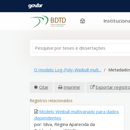
Instituciona
Pular para o conteúdo
O modelo Log-Poly-Weibull mult...
Metadados
Citar
Imprimir
Exportar registr
Registros relacionados
Modelo Weibull multivariado para dados
dependentes
por: Silva, Regina Aparecida da