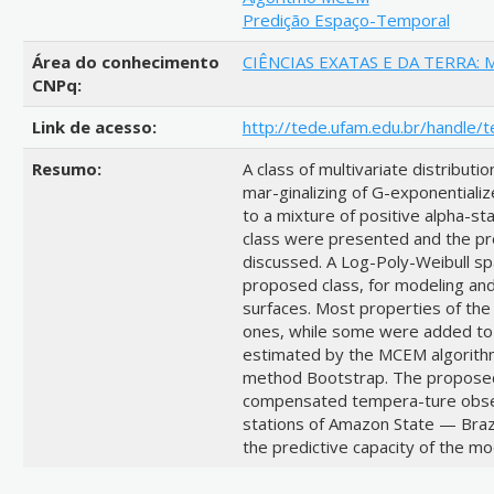
Predição Espaço-Temporal
Área do conhecimento
CIÊNCIAS EXATAS E DA TERRA:
CNPq:
Link de acesso:
http://tede.ufam.edu.br/handle/
Resumo:
A class of multivariate distributi
mar-ginalizing of G-exponentializ
to a mixture of positive alpha-sta
class were presented and the pr
discussed. A Log-Poly-Weibull spa
proposed class, for modeling an
surfaces. Most properties of the
ones, while some were added to f
estimated by the MCEM algorithm
method Bootstrap. The proposed
compensated tempera-ture obse
stations of Amazon State — Braz
the predictive capacity of the mo