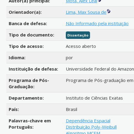
Autor(a) principal:
Mota, Alex Leal
Orientador(a):
Lima, Max Sousa de
Banca de defesa:
Não Informado pela instituição
Tipo de documento:
Dissertação
Tipo de acesso:
Acesso aberto
Idioma:
por
Instituição de defesa:
Universidade Federal do Amazo
Programa de Pós-
Programa de Pós-graduação em
Graduação:
Departamento:
Instituto de Ciências Exatas
País:
Brasil
Palavras-chave em
Dependência Espacial
Português:
Distribuição Poly-Weibull
Algoritmo MCEM