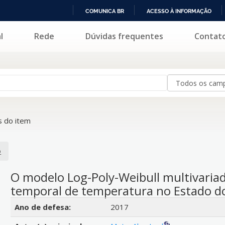
COMUNICA BR
ACESSO À INFORMAÇÃO
IR
l
Rede
Dúvidas frequentes
Contat
PARA
O
CONTEÚDO
 do item
o
O modelo Log-Poly-Weibull multivariad
temporal de temperatura no Estado 
Detalhes bibliográficos
Ano de defesa:
2017