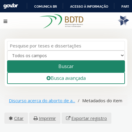
COMUNICA BR
ACESSO À INFORMAÇÃO
PARTI
IR
Pular para o conteúdo
PARA
O
CONTEÚDO
Buscar
Busca avançada
Discurso acerca do aborto de a...
Metadados do item
Citar
Imprimir
Exportar registro