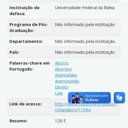
Instituição de
Universidade Federal da Bahia
defesa:
Programa de Pós-
Não Informado pela instituição
Graduação:
Departamento:
Não Informado pela instituição
País:
Não Informado pela instituição
Palavras-chave em
Aborto
Português:
Abortion
Anencefalia
Anencephaly
Direito
Law
Link de acesso:
http://www.repositorio.ufba.br/
ri/handle/ri/11394
Resumo:
120 f.