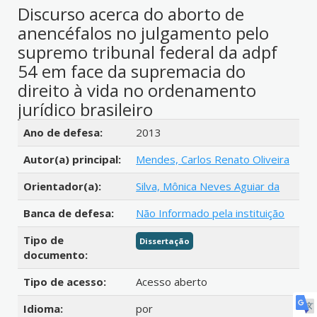
Discurso acerca do aborto de
anencéfalos no julgamento pelo
supremo tribunal federal da adpf
54 em face da supremacia do
direito à vida no ordenamento
jurídico brasileiro
Detalhes bibliográficos
Ano de defesa:
2013
Autor(a) principal:
Mendes, Carlos Renato Oliveira
Orientador(a):
Silva, Mônica Neves Aguiar da
Banca de defesa:
Não Informado pela instituição
Tipo de
Dissertação
documento:
Tipo de acesso:
Acesso aberto
Idioma:
por