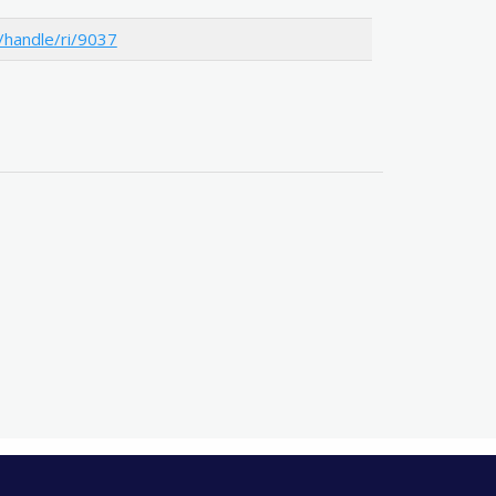
i/handle/ri/9037