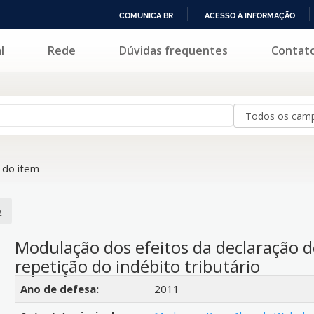
COMUNICA BR
ACESSO À INFORMAÇÃO
IR
l
Rede
Dúvidas frequentes
Contat
PARA
O
CONTEÚDO
do item
o
Modulação dos efeitos da declaração d
repetição do indébito tributário
Detalhes bibliográficos
Ano de defesa:
2011