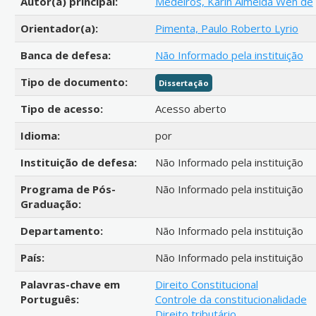
Autor(a) principal:
Medeiros, Karin Almeida Weh de
Orientador(a):
Pimenta, Paulo Roberto Lyrio
Banca de defesa:
Não Informado pela instituição
Tipo de documento:
Dissertação
Tipo de acesso:
Acesso aberto
Idioma:
por
Instituição de defesa:
Não Informado pela instituição
Programa de Pós-
Não Informado pela instituição
Graduação:
Departamento:
Não Informado pela instituição
País:
Não Informado pela instituição
Palavras-chave em
Direito Constitucional
Português:
Controle da constitucionalidade
Direito tributário