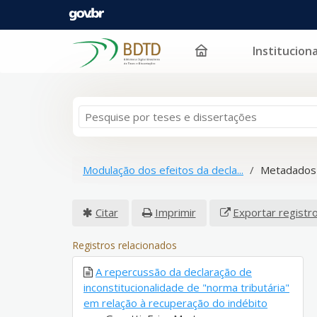
Instituciona
Pular para o conteúdo
Modulação dos efeitos da decla...
Metadados 
Citar
Imprimir
Exportar registr
Registros relacionados
A repercussão da declaração de
inconstitucionalidade de "norma tributária"
em relação à recuperação do indébito