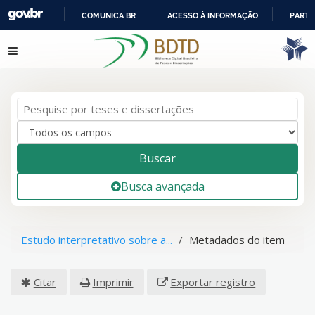
COMUNICA BR
ACESSO À INFORMAÇÃO
PARTI
IR
Pular para o conteúdo
PARA
O
CONTEÚDO
Buscar
Busca avançada
Estudo interpretativo sobre a...
Metadados do item
Citar
Imprimir
Exportar registro