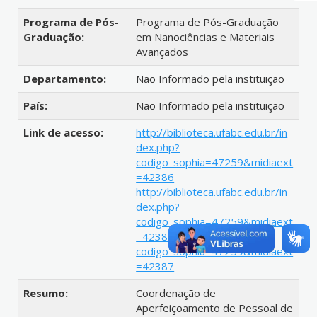
Programa de Pós-
Programa de Pós-Graduação
Graduação:
em Nanociências e Materiais
Avançados
Departamento:
Não Informado pela instituição
País:
Não Informado pela instituição
Link de acesso:
http://biblioteca.ufabc.edu.br/in
dex.php?
codigo_sophia=47259&midiaext
=42386
http://biblioteca.ufabc.edu.br/in
dex.php?
codigo_sophia=47259&midiaext
=42386/index.php?
codigo_sophia=47259&midiaext
=42387
Resumo:
Coordenação de
Aperfeiçoamento de Pessoal de