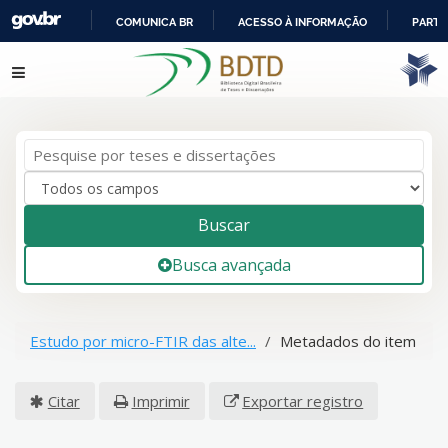
COMUNICA BR
ACESSO À INFORMAÇÃO
PARTI
IR
Pular para o conteúdo
PARA
O
CONTEÚDO
Buscar
Busca avançada
Estudo por micro-FTIR das alte...
Metadados do item
Citar
Imprimir
Exportar registro