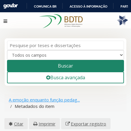
COMUNICA BR
ACESSO À INFORMAÇÃO
PARTI
IR
Pular para o conteúdo
PARA
O
CONTEÚDO
Buscar
Busca avançada
A emoção enquanto função pedag...
Metadados do item
Citar
Imprimir
Exportar registro