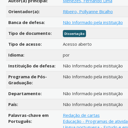
Autor(a) principal:
Menezes, Fernando Lima
Orientador(a):
Ribeiro, Pollyanne Bicalho
Banca de defesa:
Não Informado pela instituição
Tipo de documento:
Dissertação
Tipo de acesso:
Acesso aberto
Idioma:
por
Instituição de defesa:
Não Informado pela instituição
Programa de Pós-
Não Informado pela instituição
Graduação:
Departamento:
Não Informado pela instituição
País:
Não Informado pela instituição
Palavras-chave em
Redação de cartas
Português:
Educação - Programas de ativid
Língua portuguesa - Estudo e en