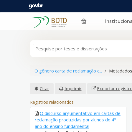
Instituciona
Pular para o conteúdo
O gênero carta de reclamação c...
Metadados
Citar
Imprimir
Exportar registr
Registros relacionados
O discurso argumentativo em cartas de
reclamação produzidas por alunos do 4º
ano do ensino fundamental