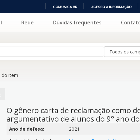
COMUNICA BR
ACESSO À INFORMAÇÃO
IR
l
Rede
Dúvidas frequentes
Contat
PARA
O
CONTEÚDO
 do item
o
O gênero carta de reclamação como de
argumentativo de alunos do 9° ano do
Detalhes bibliográficos
Ano de defesa:
2021