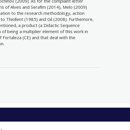
óchinov (2009). As for the complaint letter
ns of Alves and Serafim (2014), Melo (2009)
elation to the research methodology, action
to Thiollent (1985) and Gil (2008). Furthemore,
entioned, a product (a Didactic Sequence
on of being a multiplier element of this work in
f Fortaleza (CE) and that deal with the
on.