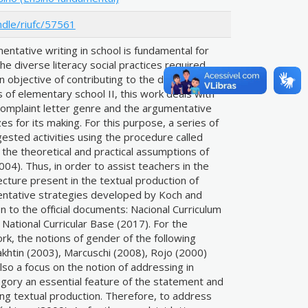
ndle/riufc/57561
ntative writing in school is fundamental for
he diverse literacy social practices required
in objective of contributing to the development
 of elementary school II, this work deals with
 complaint letter genre and the argumentative
es for its making. For this purpose, a series of
sted activities using the procedure called
 the theoretical and practical assumptions of
4). Thus, in order to assist teachers in the
cture present in the textual production of
mentative strategies developed by Koch and
n to the official documents: Nacional Curriculum
tional Curricular Base (2017). For the
ork, the notions of gender of the following
khtin (2003), Marcuschi (2008), Rojo (2000)
so a focus on the notion of addressing in
egory an essential feature of the statement and
ng textual production. Therefore, to address