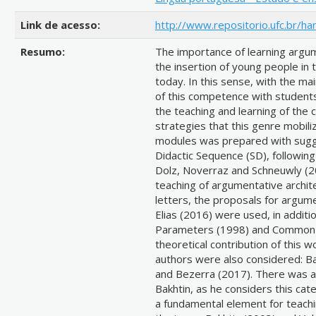
Link de acesso:
http://www.repositorio.ufc.br/ha
Resumo:
The importance of learning argume
the insertion of young people in t
today. In this sense, with the ma
of this competence with students
the teaching and learning of the
strategies that this genre mobiliz
modules was prepared with sugge
Didactic Sequence (SD), following
Dolz, Noverraz and Schneuwly (200
teaching of argumentative archite
letters, the proposals for argu
Elias (2016) were used, in additio
Parameters (1998) and Common Na
theoretical contribution of this w
authors were also considered: Ba
and Bezerra (2017). There was al
Bakhtin, as he considers this cat
a fundamental element for teachi