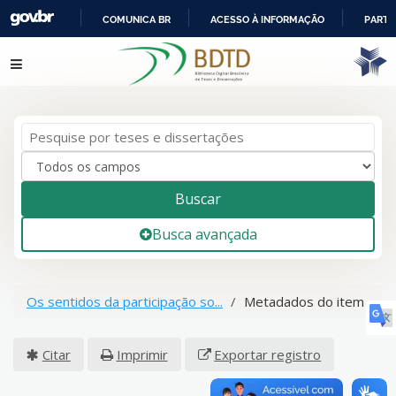
COMUNICA BR
ACESSO À INFORMAÇÃO
PARTI
IR
Pular para o conteúdo
PARA
O
CONTEÚDO
Buscar
Busca avançada
Os sentidos da participação so...
Metadados do item
Citar
Imprimir
Exportar registro