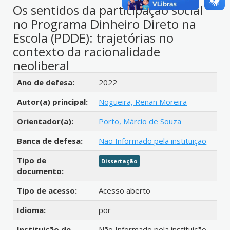
Os sentidos da participação social
no Programa Dinheiro Direto na
Escola (PDDE): trajetórias no
contexto da racionalidade
neoliberal
Detalhes bibliográficos
Ano de defesa:
2022
Autor(a) principal:
Nogueira, Renan Moreira
Orientador(a):
Porto, Márcio de Souza
Banca de defesa:
Não Informado pela instituição
Tipo de
Dissertação
documento:
Tipo de acesso:
Acesso aberto
Idioma:
por
Instituição de
Não Informado pela instituição