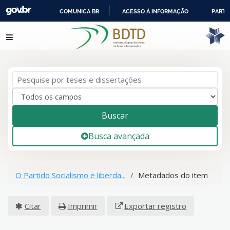
COMUNICA BR
ACESSO À INFORMAÇÃO
PARTI
IR
Pular para o conteúdo
PARA
O
CONTEÚDO
Buscar
Busca avançada
O Partido Socialismo e liberda...
Metadados do item
Citar
Imprimir
Exportar registro