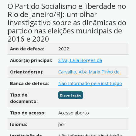
O Partido Socialismo e liberdade no
Rio de Janeiro/RJ: um olhar
investigativo sobre as dinâmicas do
partido nas eleições municipais de
2016 e 2020
Detalhes bibliográficos
Ano de defesa:
2022
Autor(a) principal:
Silva, Laila Borges da
Orientador(a):
Carvalho, Alba Maria Pinho de
Banca de defesa:
Não Informado pela instituição
Tipo de
Dissertação
documento:
Tipo de acesso:
Acesso aberto
Idioma:
por
Instituição de
Não Informado pela instituição