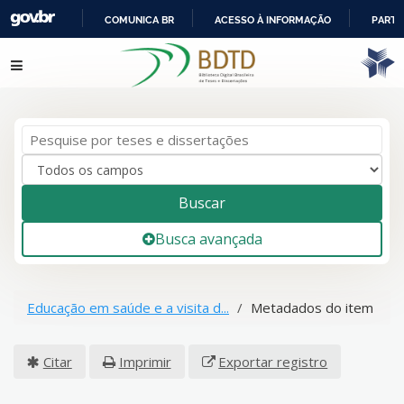
COMUNICA BR
ACESSO À INFORMAÇÃO
PARTI
IR
Pular para o conteúdo
PARA
O
CONTEÚDO
Buscar
Busca avançada
Educação em saúde e a visita d...
Metadados do item
Citar
Imprimir
Exportar registro