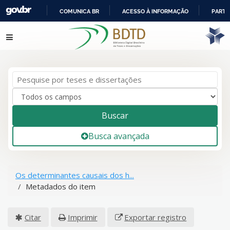
COMUNICA BR
ACESSO À INFORMAÇÃO
PARTI
IR
Pular para o conteúdo
PARA
O
CONTEÚDO
Buscar
Busca avançada
Os determinantes causais dos h...
Metadados do item
Citar
Imprimir
Exportar registro