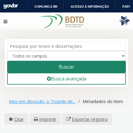
COMUNICA BR
ACESSO À INFORMAÇÃO
PARTI
IR
Pular para o conteúdo
PARA
O
CONTEÚDO
Buscar
Busca avançada
Reis em devoção, o Ticumbi de...
Metadados do item
Citar
Imprimir
Exportar registro