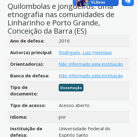
Quilombolas e jongueiros: uma
etnografia nas comunidades de
Linharinho e Porto Grande,
Conceição da Barra (ES)
Detalhes bibliográficos
Ano de defesa:
2016
Autor(a) principal:
Rodrigues, Luiz Henrique
Orientador(a):
Não Informado pela instituição
Banca de defesa:
Não Informado pela instituição
Tipo de
Dissertação
documento:
Tipo de acesso:
Acesso aberto
Idioma:
por
Instituição de
Universidade Federal do
defesa:
Espírito Santo