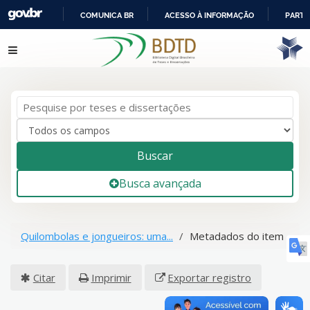
COMUNICA BR
ACESSO À INFORMAÇÃO
PARTI
IR
Pular para o conteúdo
PARA
O
CONTEÚDO
Buscar
Busca avançada
Quilombolas e jongueiros: uma...
Metadados do item
Citar
Imprimir
Exportar registro