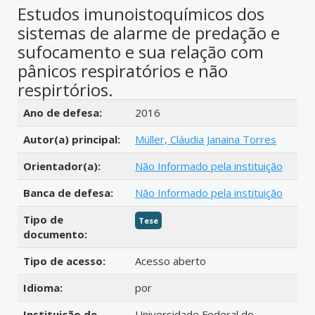
Estudos imunoistoquímicos dos
sistemas de alarme de predação e
sufocamento e sua relação com
pânicos respiratórios e não
respirtórios.
Detalhes bibliográficos
Ano de defesa:
2016
Autor(a) principal:
Müller, Cláudia Janaina Torres
Orientador(a):
Não Informado pela instituição
Banca de defesa:
Não Informado pela instituição
Tipo de
Tese
documento:
Tipo de acesso:
Acesso aberto
Idioma:
por
Instituição de
Universidade Federal do