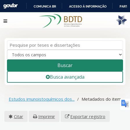
COMUNICA BR
ACESSO À INFORMAÇÃO
PARTI
IR
Pular para o conteúdo
PARA
O
CONTEÚDO
Buscar
Busca avançada
Estudos imunoistoquímicos dos...
Metadados do item
Citar
Imprimir
Exportar registro