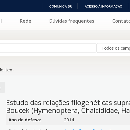
COMUNICA BR
ACESSO À INFORMAÇÃO
IR
l
Rede
Dúvidas frequentes
Contat
PARA
O
CONTEÚDO
o item
o
Estudo das relações filogenéticas supr
Boucek (Hymenoptera, Chalcididae, Hal
Detalhes bibliográficos
Ano de defesa:
2014