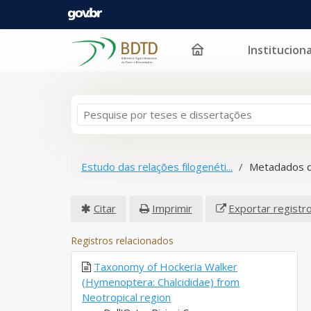
Instituciona
Pular para o conteúdo
Estudo das relações filogenéti...
Metadados d
Citar
Imprimir
Exportar registr
Registros relacionados
Taxonomy of Hockeria Walker
(Hymenoptera: Chalcididae) from
Neotropical region