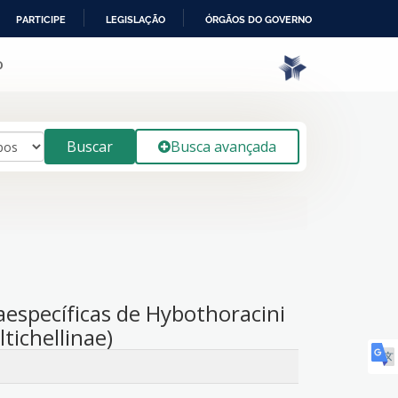
PARTICIPE
LEGISLAÇÃO
ÓRGÃOS DO GOVERNO
o
Buscar
Busca avançada
aespecíficas de Hybothoracini
tichellinae)