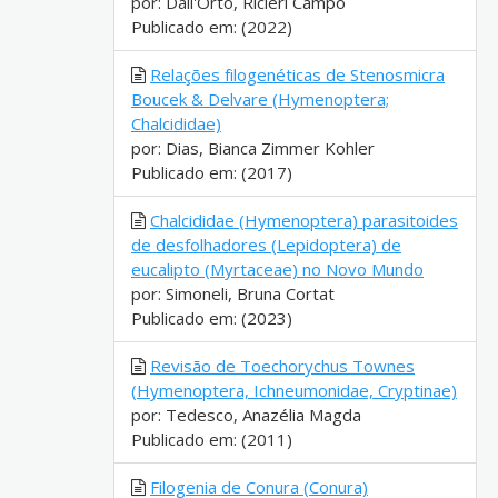
por: Dall'Orto, Ricieri Campo
Publicado em: (2022)
Relações filogenéticas de Stenosmicra
Boucek & Delvare (Hymenoptera;
Chalcididae)
por: Dias, Bianca Zimmer Kohler
Publicado em: (2017)
Chalcididae (Hymenoptera) parasitoides
de desfolhadores (Lepidoptera) de
eucalipto (Myrtaceae) no Novo Mundo
por: Simoneli, Bruna Cortat
Publicado em: (2023)
Revisão de Toechorychus Townes
(Hymenoptera, Ichneumonidae, Cryptinae)
por: Tedesco, Anazélia Magda
Publicado em: (2011)
Filogenia de Conura (Conura)