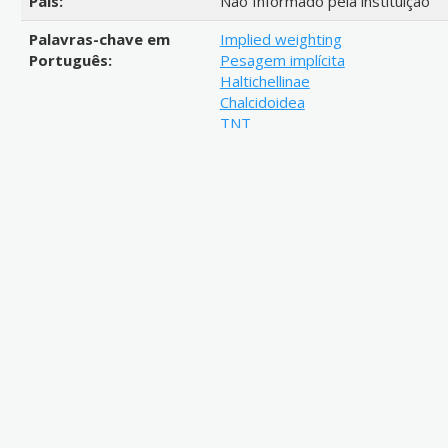
País:
Não Informado pela instituição
Palavras-chave em
Implied weighting
Português:
Pesagem implícita
Haltichellinae
Chalcidoidea
TNT
Vespas
Parasitóides
Lepidoptero
Zoologia
57
Link de acesso:
http://repositorio.ufes.br/handl
Resumo:
The first supraespecific cladistic
genera and 92 OTUs are tested. 
parsimony analysis were perform
implied weighting for k values b
resulted in four equally parsimo
generated. The 10 analyzes of i
basically three different topologi