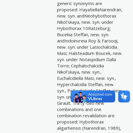
generic synonyms are
proposed: HayatiellaNarendran,
new. syn. andNeohybothorax
Nikol'skaya, new. syn. under
Hybothorax 10Ratzeburg;
Bucekia Steffan, new. syn.
andIndoinvreia Roy & Farooqi,
new. syn. under Lasiochalcidia
Masi; Halsteadium Boucek, new.
syn. under Notaspidium Dalla
Torre; Cephalochalcidia
Nikol’skaya, new. syn.,
Euchalcidiella Masi, new. syn.,
Hyperchalcidia Steffan, new.
syn., Peltochalcidia Steffan, new.
syn. under Xenarretocera
Girault. Thirty-two new
combinations and one
combination revalidation are
proposed: Hybothorax
aligarhensis (Narendran, 1989),