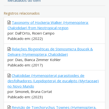
Metadados do item
Registros relacionados
Taxonomy of Hockeria Walker (Hymenoptera:
Chalcididae) from Neotropical region
por: Dall'Orto, Ricieri Campo
Publicado em: (2022)
Relações filogenéticas de Stenosmicra Boucek &
Delvare (Hymenoptera; Chalcididae)
por: Dias, Bianca Zimmer Kohler
Publicado em: (2017)
Chalcididae (Hymenoptera) parasitoides de
desfolhadores (Lepidoptera) de eucalipto (Myrtaceae)
no Novo Mundo
por: Simoneli, Bruna Cortat
Publicado em: (2023)
Revisão de Toechorychus Townes (Hymenoptera,