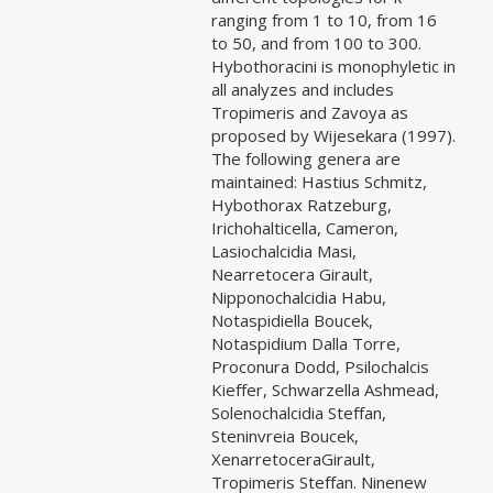
ranging from 1 to 10, from 16
to 50, and from 100 to 300.
Hybothoracini is monophyletic in
all analyzes and includes
Tropimeris and Zavoya as
proposed by Wijesekara (1997).
The following genera are
maintained: Hastius Schmitz,
Hybothorax Ratzeburg,
Irichohalticella, Cameron,
Lasiochalcidia Masi,
Nearretocera Girault,
Nipponochalcidia Habu,
Notaspidiella Boucek,
Notaspidium Dalla Torre,
Proconura Dodd, Psilochalcis
Kieffer, Schwarzella Ashmead,
Solenochalcidia Steffan,
Steninvreia Boucek,
XenarretoceraGirault,
Tropimeris Steffan. Ninenew