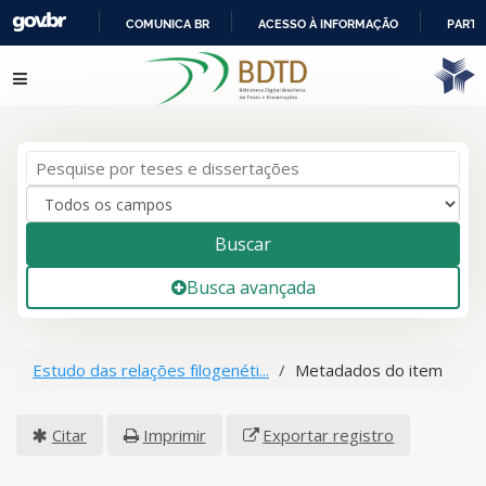
COMUNICA BR
ACESSO À INFORMAÇÃO
PARTI
IR
Pular para o conteúdo
PARA
O
CONTEÚDO
Buscar
Busca avançada
Estudo das relações filogenéti...
Metadados do item
Citar
Imprimir
Exportar registro