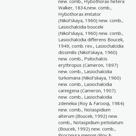
new. comb., Hybothorax hetera
Walker, 1834,new. comb.,
Hybothorax imitator
(Nikol'skaya, 1960) new. comb.,
Lasiochalcidia bouceki
(Nikol'skaya, 1960) new. comb.,
Lasiochalcidia differens Boucek,
1949, comb. rev., Lasiochalcidia
dissimilis (Nikol'skaya, 1960)
new. comb., Psilochalcis
erythropus (Cameron, 1897)
new. comb., Lasiochalcidia
turkomana (Nikol'skaya, 1960)
new. comb., Lasiochalcidia
carinigena (Cameron, 1907)
new. comb., Lasiochalcidia
zdenekia (Roy & Farooqi, 1984)
new. comb., Notaspidium
alterum (Boucek, 1992) new.
comb., Notaspidium petiolatum
(Boucek, 1992) new. comb.,
Proconura menoni (Roy &