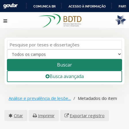
COMUNICA BR
ACESSO À INFORMAÇÃO
PARTI
IR
Pular para o conteúdo
PARA
O
CONTEÚDO
Buscar
Busca avançada
Análise e prevalência de lesõe...
Metadados do item
Citar
Imprimir
Exportar registro