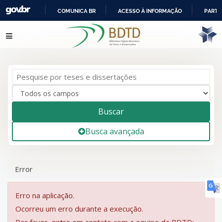
COMUNICA BR
ACESSO À INFORMAÇÃO
PARTI
IR
Pular para o conteúdo
PARA
O
CONTEÚDO
Buscar
Busca avançada
Error
Erro na aplicação.
Ocorreu um erro durante a execução.