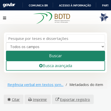
COMUNICA BR
ACESSO À INFORMAÇÃO
PARTI
IR
Pular para o conteúdo
PARA
O
CONTEÚDO
Buscar
Busca avançada
Regência verbal em textos jorn...
Metadados do item
Citar
Imprimir
Exportar registro