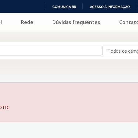
COMUNICA BR
ACESSO À INFORMAÇÃO
IR
l
Rede
Dúvidas frequentes
Contat
PARA
O
CONTEÚDO
BDTD: